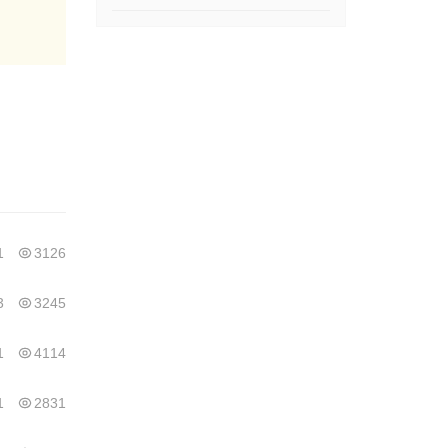
1
3126
3
3245
1
4114
1
2831