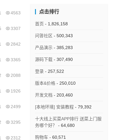
点击排行
1
4563
首页
- 1,826,158
5
3307
问答社区
- 500,343
1
2842
产品演示
- 385,283
源码下载
- 307,490
1
3365
登录
- 257,522
2
2088
版本&价格
- 250,010
1
1926
开发文档
- 203,460
1
2499
[本地环境] 安装教程
- 79,392
十大线上买菜APP排行 送菜上门服
2
3295
务哪个好？
- 64,680
购物车
- 60,571
1
2312