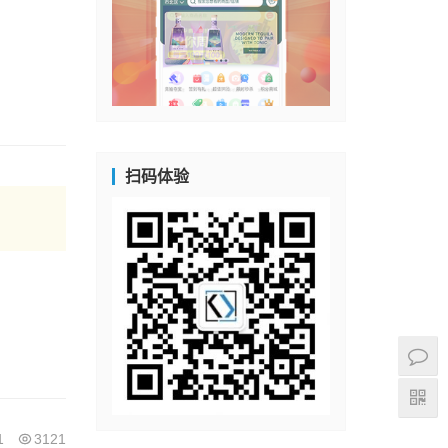
扫码体验
1
3121