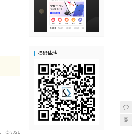
扫码体验
1
3321