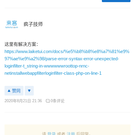
疯子技师
这里有解决方案：
https://www.laiketui.com/docs/%e5%b8%b8%e8%a7%81%e9%
97%ae%e9%a2%98/parse-error-syntax-error-unexpected-
loginfilter-t_string-in-wwwwwwroottop-nrnc-
netinstallwebappfilterloginfilter-class-php-on-line-1
赞同
2020年8月21日 21:36
0条评论
请
登录
或者
注册
后回复。