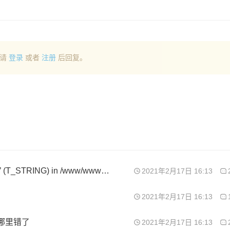
请
登录
或者
注册
后回复。
Parse error: syntax error, unexpected ‘LoginFilter’ (T_STRING) in /www/wwwroot/www.anubiss.me/install/webapp/filter/LoginFilter.class.php on line 1
2021年2月17日 16:13
2021年2月17日 16:13
哪里错了
2021年2月17日 16:13