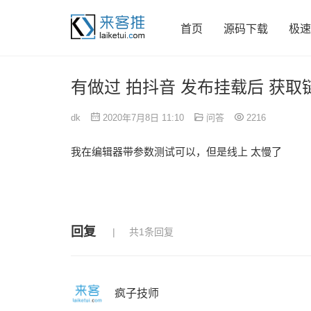
首页
源码下载
极速
有做过 拍抖音 发布挂载后 获
dk
2020年7月8日 11:10
问答
2216
我在编辑器带参数测试可以，但是线上 太慢了
回复
共1条回复
疯子技师