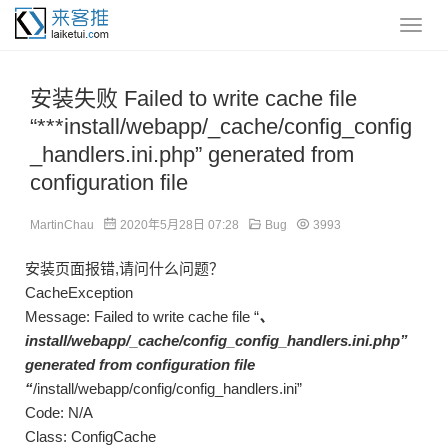
安装失败 Failed to write cache file
“***install/webapp/_cache/config_config
_handlers.ini.php” generated from
configuration file
MartinChau
2020年5月28日 07:28
Bug
3993
安装页面报错,请问什么问题？
CacheException
Message: Failed to write cache file “
、
install/webapp/_cache/config_config_handlers.ini.php”
generated from configuration file
“
/install/webapp/config/config_handlers.ini”
Code: N/A
Class: ConfigCache