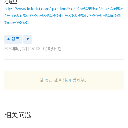
在这里：
https://www.laiketui.com/question/%e4%bc%99%e4%bc%b4%e
4%bb%ac%e7%9a%84%e5%bc%80%e6%ba%90%e4%bd%9c
%e5%93%81
赞同
2020年5月27日 07:30
0条评论
请
登录
或者
注册
后回复。
相关问题