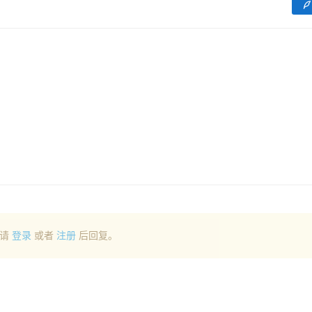
请
登录
或者
注册
后回复。