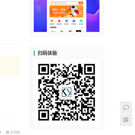
扫码体验
3
3709