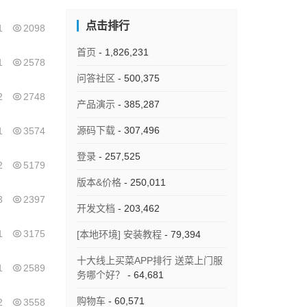
点击排行
1
2098
首页
- 1,826,231
1
2578
问答社区
- 500,375
2
2748
产品演示
- 385,287
源码下载
- 307,496
1
3574
登录
- 257,525
2
5179
版本&价格
- 250,011
3
2397
开发文档
- 203,462
1
3175
[本地环境] 安装教程
- 79,394
十大线上买菜APP排行 送菜上门服
1
2589
务哪个好？
- 64,681
购物车
- 60,571
2
3558